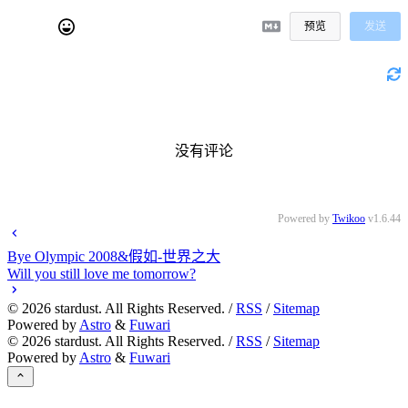
预览
发送
没有评论
Powered by
Twikoo
v1.6.44
Bye Olympic 2008&假如-世界之大
Will you still love me tomorrow?
©
2026
stardust. All Rights Reserved. /
RSS
/
Sitemap
Powered by
Astro
&
Fuwari
©
2026
stardust. All Rights Reserved. /
RSS
/
Sitemap
Powered by
Astro
&
Fuwari