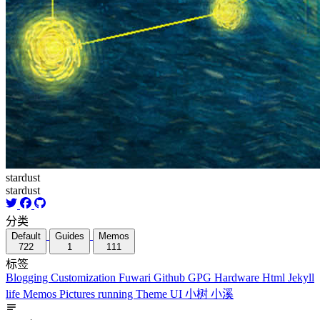
stardust
stardust
分类
Default
Guides
Memos
722
1
111
标签
Blogging
Customization
Fuwari
Github
GPG
Hardware
Html
Jekyll
life
Memos
Pictures
running
Theme
UI
小树
小溪