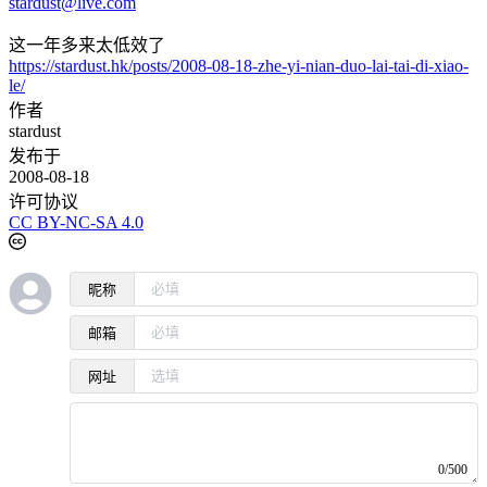
stardust@live.com
这一年多来太低效了
https://stardust.hk/posts/2008-08-18-zhe-yi-nian-duo-lai-tai-di-xiao-
le/
作者
stardust
发布于
2008-08-18
许可协议
CC BY-NC-SA 4.0
昵称
邮箱
网址
0/500