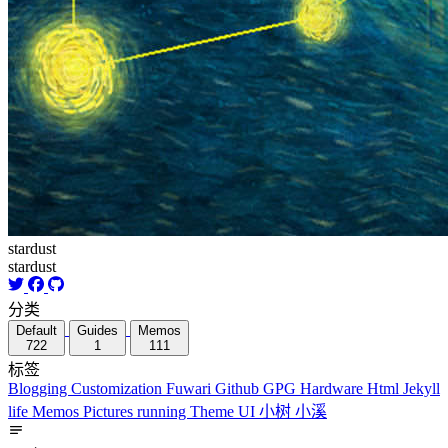
stardust
stardust
分类
Default
Guides
Memos
722
1
111
标签
Blogging
Customization
Fuwari
Github
GPG
Hardware
Html
Jekyll
life
Memos
Pictures
running
Theme
UI
小树
小溪