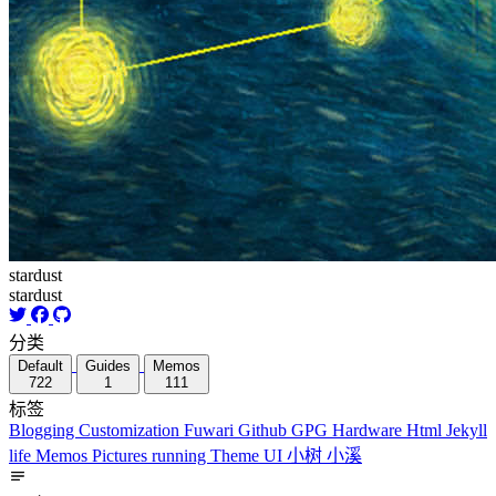
stardust
stardust
分类
Default
Guides
Memos
722
1
111
标签
Blogging
Customization
Fuwari
Github
GPG
Hardware
Html
Jekyll
life
Memos
Pictures
running
Theme
UI
小树
小溪