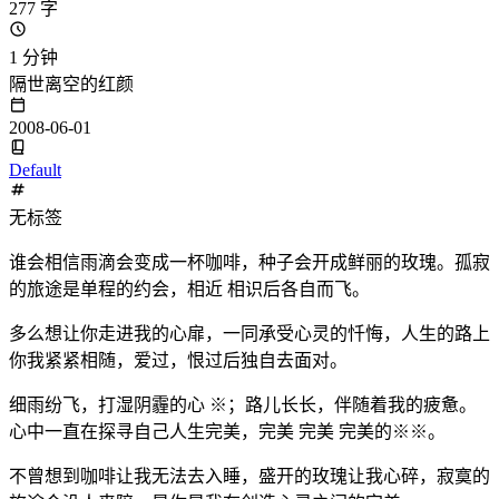
277 字
1 分钟
隔世离空的红颜
2008-06-01
Default
无标签
谁会相信雨滴会变成一杯咖啡，种子会开成鲜丽的玫瑰。孤寂
的旅途是单程的约会，相近 相识后各自而飞。
多么想让你走进我的心扉，一同承受心灵的忏悔，人生的路上
你我紧紧相随，爱过，恨过后独自去面对。
细雨纷飞，打湿阴霾的心 ※；路儿长长，伴随着我的疲惫。
心中一直在探寻自己人生完美，完美 完美 完美的※※。
不曾想到咖啡让我无法去入睡，盛开的玫瑰让我心碎，寂寞的