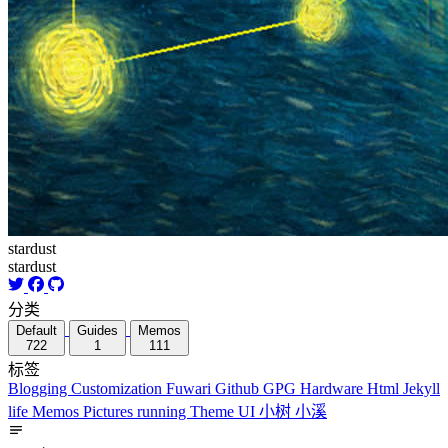
stardust
stardust
分类
Default
Guides
Memos
722
1
111
标签
Blogging
Customization
Fuwari
Github
GPG
Hardware
Html
Jekyll
life
Memos
Pictures
running
Theme
UI
小树
小溪