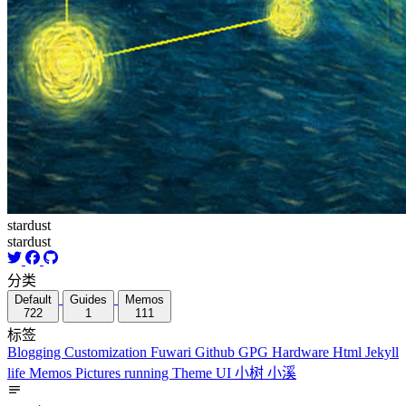
stardust
stardust
分类
Default
Guides
Memos
722
1
111
标签
Blogging
Customization
Fuwari
Github
GPG
Hardware
Html
Jekyll
life
Memos
Pictures
running
Theme
UI
小树
小溪