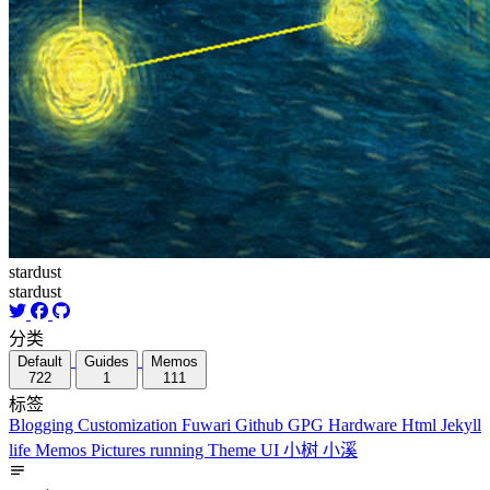
stardust
stardust
分类
Default
Guides
Memos
722
1
111
标签
Blogging
Customization
Fuwari
Github
GPG
Hardware
Html
Jekyll
life
Memos
Pictures
running
Theme
UI
小树
小溪