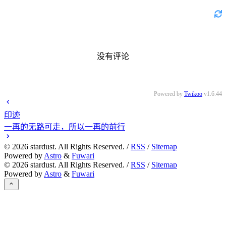
没有评论
Powered by
Twikoo
v1.6.44
印迹
一再的无路可走，所以一再的前行
©
2026
stardust. All Rights Reserved. /
RSS
/
Sitemap
Powered by
Astro
&
Fuwari
©
2026
stardust. All Rights Reserved. /
RSS
/
Sitemap
Powered by
Astro
&
Fuwari