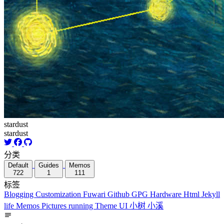
stardust
stardust
分类
Default
Guides
Memos
722
1
111
标签
Blogging
Customization
Fuwari
Github
GPG
Hardware
Html
Jekyll
life
Memos
Pictures
running
Theme
UI
小树
小溪