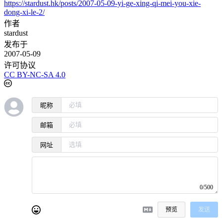
https://stardust.hk/posts/2007-05-09-yi-ge-xing-qi-mei-you-xie-
dong-xi-le-2/
作者
stardust
发布于
2007-05-09
许可协议
CC BY-NC-SA 4.0
昵称
邮箱
网址
0/500
预览
发送