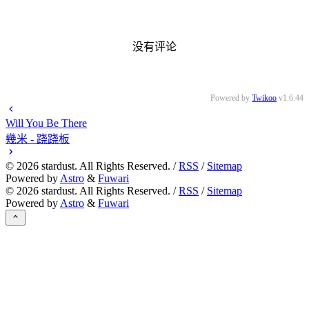
没有评论
Powered by
Twikoo
v1.6.44
Will You Be There
幾米 - 跷跷板
©
2026
stardust. All Rights Reserved. /
RSS
/
Sitemap
Powered by
Astro
&
Fuwari
©
2026
stardust. All Rights Reserved. /
RSS
/
Sitemap
Powered by
Astro
&
Fuwari