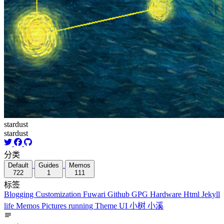
stardust
stardust
分类
Default
Guides
Memos
722
1
111
标签
Blogging
Customization
Fuwari
Github
GPG
Hardware
Html
Jekyll
life
Memos
Pictures
running
Theme
UI
小树
小溪