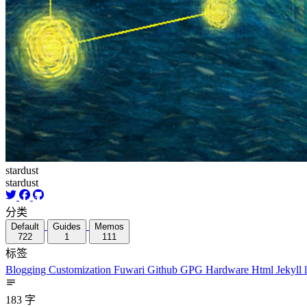
stardust
stardust
分类
Default
Guides
Memos
722
1
111
标签
Blogging
Customization
Fuwari
Github
GPG
Hardware
Html
Jekyll
183 字