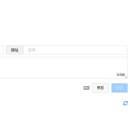
网址
0/500
预览
发送