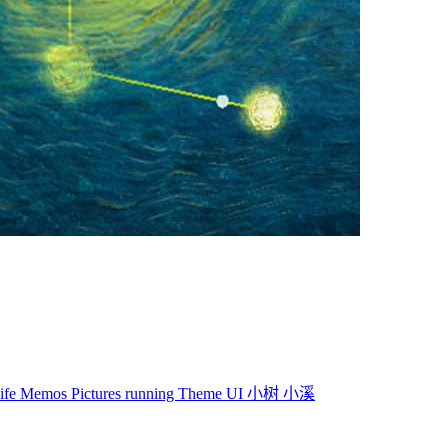
life
Memos
Pictures
running
Theme
UI
小树
小溪